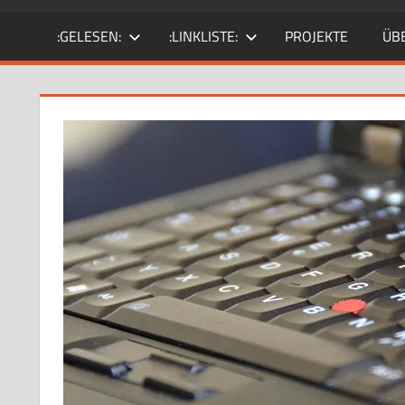
SciFi-
:GELESEN:
:LINKLISTE:
PROJEKTE
ÜB
Fan.
Gärtner?