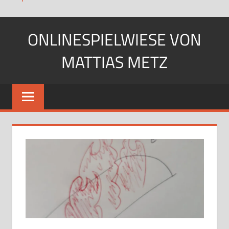
Zum
ONLINESPIELWIESE VON
Inhalt
springen
MATTIAS METZ
Pfadfinder.
SciFi-
Fan.
Gärtner?