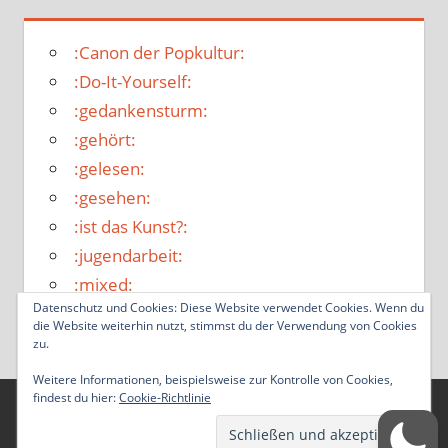
:Canon der Popkultur:
:Do-It-Yourself:
:gedankensturm:
:gehört:
:gelesen:
:gesehen:
:ist das Kunst?:
:jugendarbeit:
:mixed:
Datenschutz und Cookies: Diese Website verwendet Cookies. Wenn du
:Unterwegs in die Welt von morgen:
die Website weiterhin nutzt, stimmst du der Verwendung von Cookies
zu.
Weitere Informationen, beispielsweise zur Kontrolle von Cookies,
findest du hier:
Cookie-Richtlinie
WordPress-Theme: Tortuga von ThemeZee.