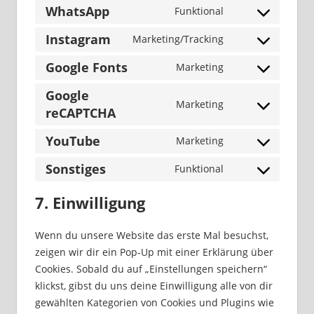
WhatsApp
Funktional
service
Consent
linkedin
to
Instagram
Marketing/Tracking
Consent
service
to
Google Fonts
Marketing
whatsapp
Consent
service
to
Google
instagram
Marketing
service
reCAPTCHA
Consent
google-
to
YouTube
Marketing
fonts
service
Consent
google-
to
Sonstiges
Funktional
Consent
recaptcha
service
to
7. Einwilligung
youtube
service
sonstiges
Wenn du unsere Website das erste Mal besuchst,
zeigen wir dir ein Pop-Up mit einer Erklärung über
Cookies. Sobald du auf „Einstellungen speichern“
klickst, gibst du uns deine Einwilligung alle von dir
gewählten Kategorien von Cookies und Plugins wie