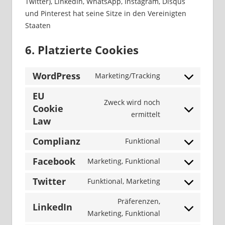
Twitter), LinkedIn, WhatsApp, Instagram, Disqus
und Pinterest hat seine Sitze in den Vereinigten
Staaten
6. Platzierte Cookies
WordPress
Marketing/Tracking
Consent
to
EU
Zweck wird noch
service
Cookie
Consent
ermittelt
wordpress
Law
to
service
Complianz
Funktional
Consent
eu-
to
Facebook
Marketing, Funktional
cookie-
Consent
service
law
to
Twitter
Funktional, Marketing
complianz
Consent
service
to
Präferenzen,
facebook
LinkedIn
service
Consent
Marketing, Funktional
twitter
to