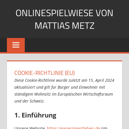
Zum
ONLINESPIELWIESE VON
Inhalt
springen
MATTIAS METZ
Pfadfinder.
SciFi-
Fan.
Gärtner?
COOKIE-RICHTLINIE (EU)
Diese Cookie-Richtlinie wurde zuletzt am 15. April 2024
aktualisiert und gilt für Bürger und Einwohner mit
ständigem Wohnsitz im Europäischen Wirtschaftsraum
und der Schweiz.
1. Einführung
Unsere Website,
https://experimentleben.de
(im