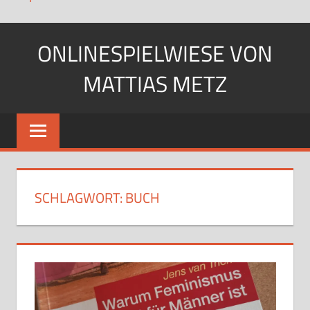
Zum
ONLINESPIELWIESE VON
Inhalt
springen
MATTIAS METZ
Pfadfinder.
SciFi-
Fan.
Gärtner?
SCHLAGWORT:
BUCH