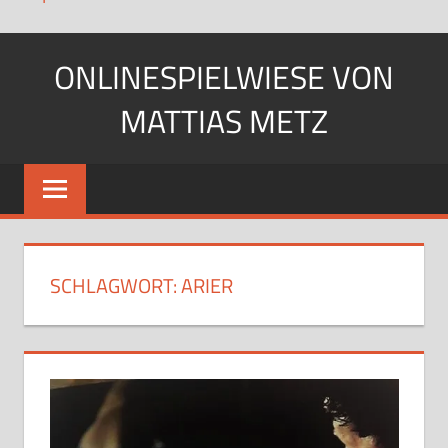
Zum
ONLINESPIELWIESE VON
Inhalt
springen
MATTIAS METZ
Pfadfinder.
SciFi-
Fan.
Gärtner?
SCHLAGWORT:
ARIER