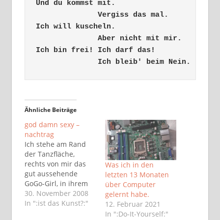
Und du kommst mit.

              Vergiss das mal.

Ich will kuscheln.

              Aber nicht mit mir.

Ich bin frei! Ich darf das!

              Ich bleib' beim Nein.
Ähnliche Beiträge
god damn sexy –
nachtrag
Ich stehe am Rand
der Tanzfläche,
rechts von mir das
Was ich in den
gut aussehende
letzten 13 Monaten
GoGo-Girl, in ihrem
über Computer
knappen silbernen
30. November 2008
gelernt habe.
Arbeitsoutfit, ich
In ":ist das Kunst?:"
12. Februar 2021
würdige sie nur
In ":Do-It-Yourself:"