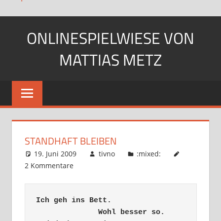
Zum
ONLINESPIELWIESE VON
Inhalt
springen
MATTIAS METZ
Pfadfinder.
SciFi-
Fan.
Gärtner?
STANDHAFT BLEIBEN
19. Juni 2009
tivno
:mixed:
2 Kommentare
Ich geh ins Bett.

              Wohl besser so.
