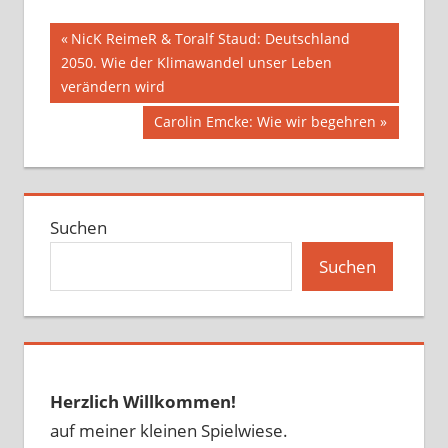
Beitragsnavigation
Vorheriger
NicK ReimeR & Toralf Staud: Deutschland
Beitrag:
2050. Wie der Klimawandel unser Leben
verändern wird
Nächster
Carolin Emcke: Wie wir begehren
Beitrag:
Suchen
Suchen
Herzlich Willkommen!
auf meiner kleinen Spielwiese.