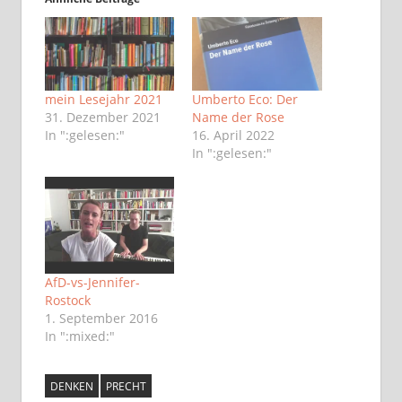
mein Lesejahr 2021
Umberto Eco: Der
31. Dezember 2021
Name der Rose
In ":gelesen:"
16. April 2022
In ":gelesen:"
AfD-vs-Jennifer-
Rostock
1. September 2016
In ":mixed:"
DENKEN
PRECHT