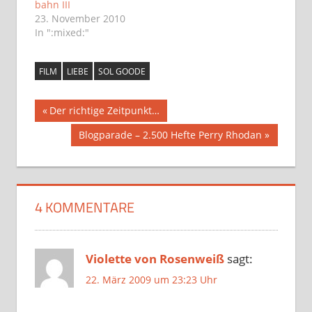
Verse und Lieder auf
bahn III
deinen Rücken
23. November 2010
schreiben…
In ":mixed:"
FILM
LIEBE
SOL GOODE
Beitragsnavigation
Vorheriger
Der richtige Zeitpunkt…
Beitrag:
Nächster
Blogparade – 2.500 Hefte Perry Rhodan
Beitrag:
4 KOMMENTARE
Violette von Rosenweiß
sagt:
22. März 2009 um 23:23 Uhr