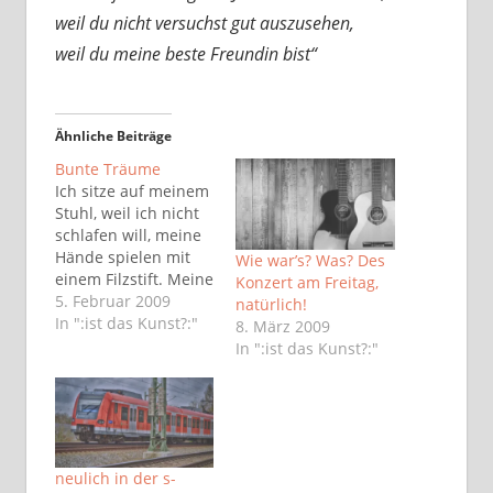
weil du nicht versuchst gut auszusehen,
weil du meine beste Freundin bist“
Ähnliche Beiträge
Bunte Träume
Ich sitze auf meinem
Stuhl, weil ich nicht
schlafen will, meine
Hände spielen mit
Wie war’s? Was? Des
einem Filzstift. Meine
Konzert am Freitag,
Augen wandern über
5. Februar 2009
natürlich!
deinen Körper, du
In ":ist das Kunst?:"
8. März 2009
schläfst so friedlich,
In ":ist das Kunst?:"
dein Gesicht, das
Schönste das es für
mich gibt. Ich
möchte deinen
Körper bemalen, die
Venen nachfahren,
neulich in der s-