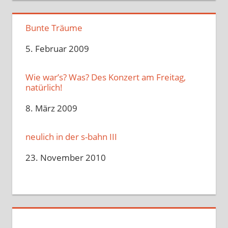
Bunte Träume
Datum
5. Februar 2009
Wie war’s? Was? Des Konzert am Freitag,
natürlich!
Datum
8. März 2009
neulich in der s-bahn III
Datum
23. November 2010