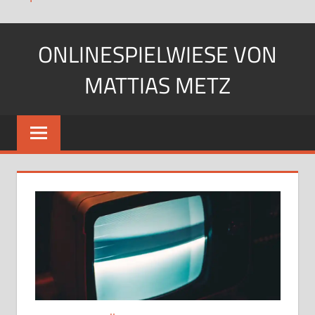
Zum
ONLINESPIELWIESE VON
Inhalt
springen
MATTIAS METZ
Pfadfinder.
SciFi-
Fan.
Gärtner?