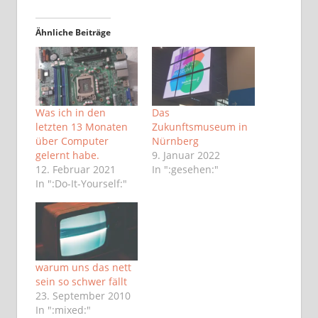
Ähnliche Beiträge
Was ich in den
Das
letzten 13 Monaten
Zukunftsmuseum in
über Computer
Nürnberg
gelernt habe.
9. Januar 2022
12. Februar 2021
In ":gesehen:"
In ":Do-It-Yourself:"
warum uns das nett
sein so schwer fällt
23. September 2010
In ":mixed:"