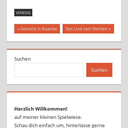
VENEDIG
Beitragsnavigation
Vorheriger
Nächster
Genozid in Ruanda
Das Lied vom Sterben
Beitrag:
Beitrag:
Suchen
Suchen
Herzlich Willkommen!
auf meiner kleinen Spielwiese.
Schau dich einfach um, hinterlasse gerne