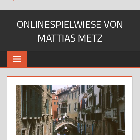
Zum
ONLINESPIELWIESE VON
Inhalt
springen
MATTIAS METZ
Pfadfinder.
SciFi-
Fan.
Gärtner?