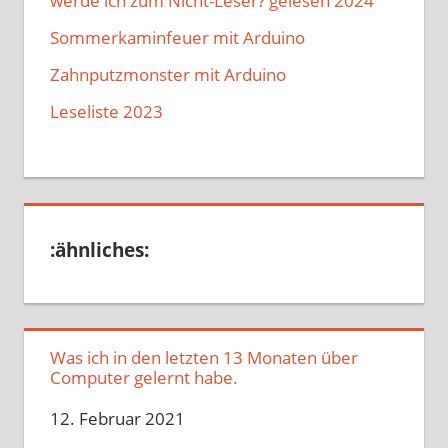
werde ich zum Nicht-Leser? gelesen 2024
Sommerkaminfeuer mit Arduino
Zahnputzmonster mit Arduino
Leseliste 2023
:ähnliches:
Was ich in den letzten 13 Monaten über
Computer gelernt habe.
Datum
12. Februar 2021