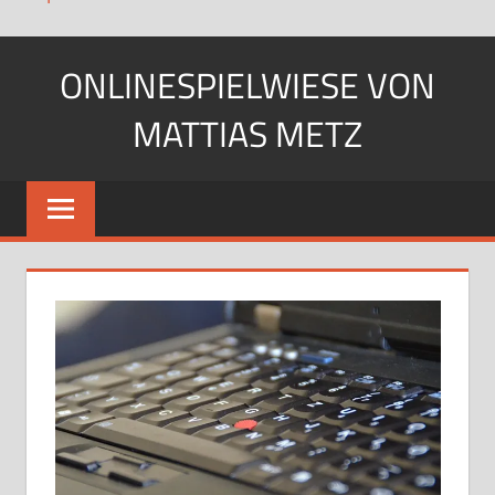
Zum
ONLINESPIELWIESE VON
Inhalt
springen
MATTIAS METZ
Pfadfinder.
SciFi-
Fan.
Gärtner?