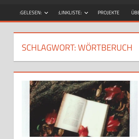
SciFi-
:GELESEN:
:LINKLISTE:
PROJEKTE
ÜB
Fan.
Gärtner?
SCHLAGWORT:
WÖRTBERUCH