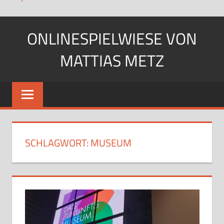
Zum
ONLINESPIELWIESE VON
Inhalt
springen
MATTIAS METZ
Pfadfinder.
SciFi-
Fan.
Gärtner?
SCHLAGWORT:
MUSEUM