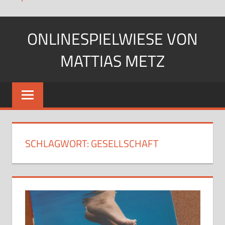
Zum
ONLINESPIELWIESE VON
Inhalt
springen
MATTIAS METZ
Pfadfinder.
SciFi-
Fan.
Gärtner?
SCHLAGWORT:
GESELLSCHAFT