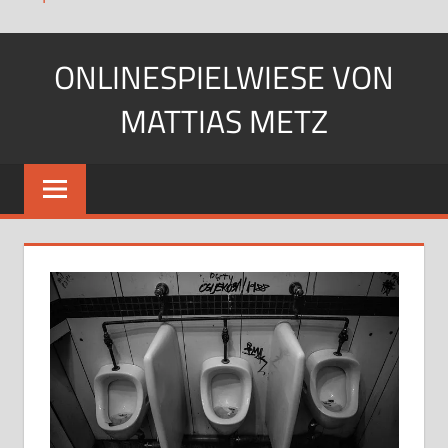
Zum
ONLINESPIELWIESE VON
Inhalt
springen
MATTIAS METZ
Pfadfinder.
SciFi-
Fan.
Gärtner?