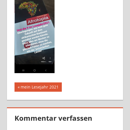
Beitragsnavigation
Vorheriger
mein Lesejahr 2021
Beitrag:
Kommentar verfassen