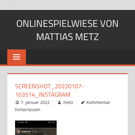
Zum
ONLINESPIELWIESE VON
Inhalt
springen
MATTIAS METZ
Pfadfinder.
SciFi-
Fan.
Gärtner?
SCREENSHOT_20220107-
103514_INSTAGRAM
7. Januar 2022
metz
Kommentar
hinterlassen