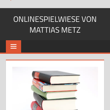
Zum
ONLINESPIELWIESE VON
Inhalt
springen
MATTIAS METZ
Pfadfinder.
SciFi-
Fan.
Gärtner?