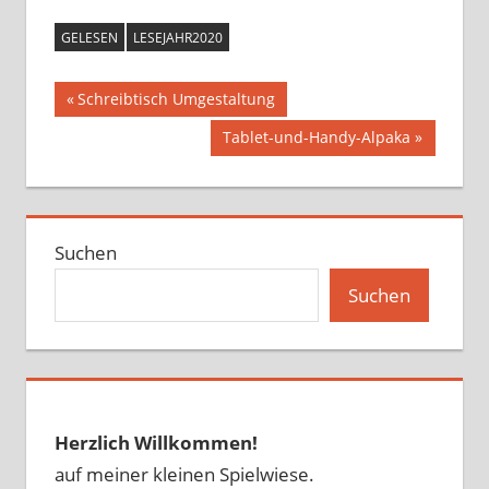
GELESEN
LESEJAHR2020
Beitragsnavigation
Vorheriger
Schreibtisch Umgestaltung
Beitrag:
Nächster
Tablet-und-Handy-Alpaka
Beitrag:
Suchen
Suchen
Herzlich Willkommen!
auf meiner kleinen Spielwiese.