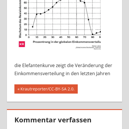
die Elefantenkurve zeigt die Veränderung der
Einkommensverteilung in den letzten Jahren
Beitragsnavigation
Vorheriger
Krautreporter/CC-BY-SA 2.0.
Beitrag:
Kommentar verfassen