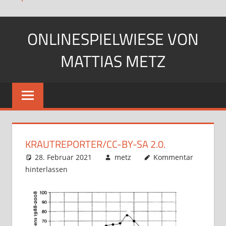
Zum
ONLINESPIELWIESE VON
Inhalt
springen
MATTIAS METZ
Pfadfinder.
SciFi-
Fan.
Gärtner?
KRAUTREPORTER/CC-BY-SA 2.0.
28. Februar 2021
metz
Kommentar
hinterlassen