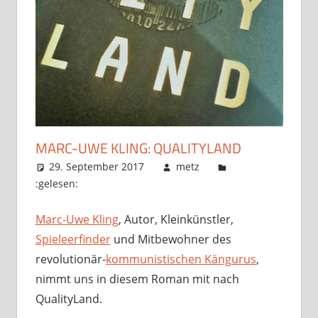
MARC-UWE KLING: QUALITYLAND
29. September 2017
metz
:gelesen:
Marc-Uwe Kling
, Autor, Kleinkünstler,
Spieleerfinder
und Mitbewohner des
revolutionär-
kommunistischen Kängurus
,
nimmt uns in diesem Roman mit nach
QualityLand.