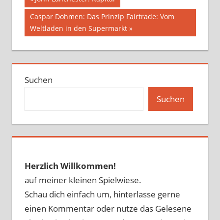
Beitragsnavigation
Beitrag:
Nächster
Caspar Dohmen: Das Prinzip Fairtrade: Vom
Beitrag:
Weltladen in den Supermarkt
Suchen
Suchen
Herzlich Willkommen!
auf meiner kleinen Spielwiese.
Schau dich einfach um, hinterlasse gerne
einen Kommentar oder nutze das Gelesene