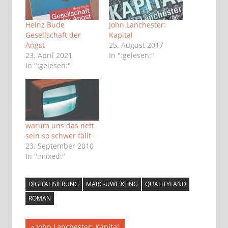
Heinz Bude
John Lanchester:
Gesellschaft der
Kapital
Angst
25. August 2017
23. April 2021
In ":gelesen:"
In ":gelesen:"
warum uns das nett
sein so schwer fällt
23. September 2010
In ":mixed:"
DIGITALISIERUNG
MARC-UWE KLING
QUALITYLAND
ROMAN
Vorheriger
John Lanchester: Kapital