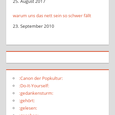
Datum
25. August 2017
warum uns das nett sein so schwer fällt
Datum
23. September 2010
:Canon der Popkultur:
:Do-It-Yourself:
:gedankensturm:
:gehört:
:gelesen: