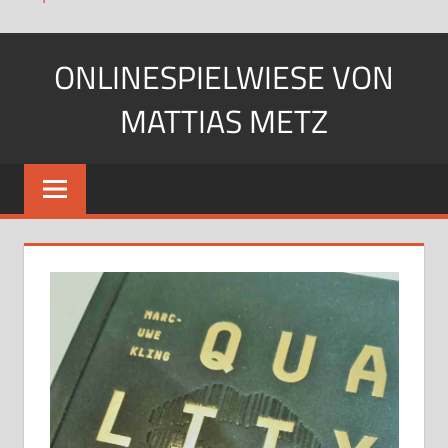
Zum
ONLINESPIELWIESE VON
Inhalt
springen
MATTIAS METZ
Pfadfinder.
SciFi-
Fan.
Gärtner?