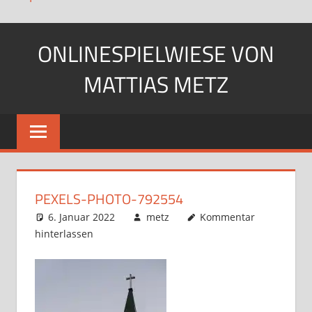
Zum
ONLINESPIELWIESE VON
Inhalt
springen
MATTIAS METZ
Pfadfinder.
SciFi-
Fan.
Gärtner?
PEXELS-PHOTO-792554
6. Januar 2022
metz
Kommentar
hinterlassen