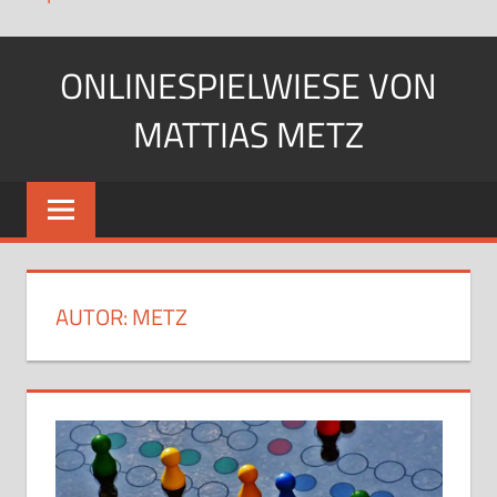
Zum
ONLINESPIELWIESE VON
Inhalt
springen
MATTIAS METZ
Pfadfinder.
SciFi-
Fan.
Gärtner?
AUTOR:
METZ