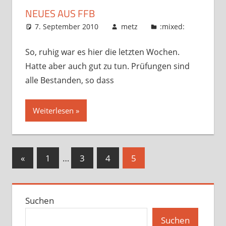
NEUES AUS FFB
7. September 2010
metz
:mixed:
So, ruhig war es hier die letzten Wochen.
Hatte aber auch gut zu tun. Prüfungen sind
alle Bestanden, so dass
Weiterlesen
Seitennummerierung
Vorherige
«
1
…
3
4
5
Beiträge
der
Beiträge
Suchen
Suchen