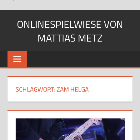
Zum
ONLINESPIELWIESE VON
Inhalt
springen
MATTIAS METZ
Pfadfinder.
SciFi-
Fan.
Gärtner?
SCHLAGWORT:
ZAM HELGA