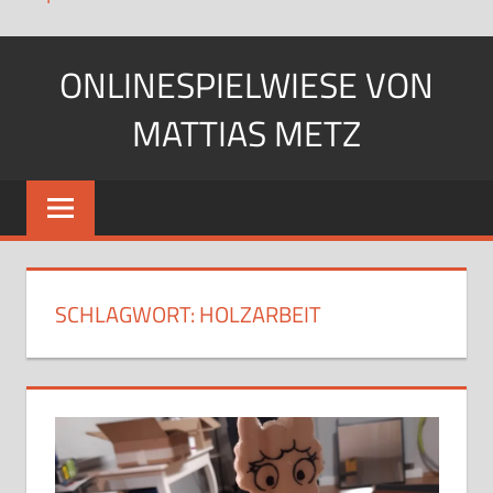
Zum
ONLINESPIELWIESE VON
Inhalt
springen
MATTIAS METZ
Pfadfinder.
SciFi-
Fan.
Gärtner?
SCHLAGWORT:
HOLZARBEIT