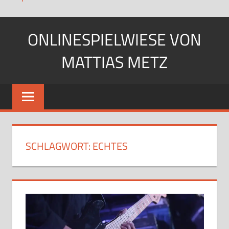
Zum
ONLINESPIELWIESE VON
Inhalt
springen
MATTIAS METZ
Pfadfinder.
SciFi-
Fan.
Gärtner?
SCHLAGWORT:
ECHTES