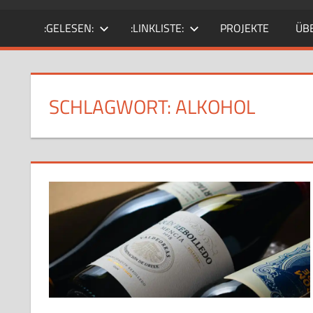
SciFi-
:GELESEN:
:LINKLISTE:
PROJEKTE
ÜB
Fan.
Gärtner?
SCHLAGWORT:
ALKOHOL